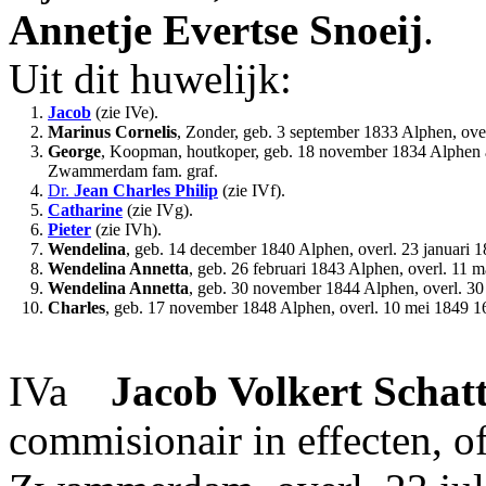
Annetje
Evertse
Snoeij
.
Uit dit huwelijk:
1.
Jacob
(zie IVe).
2.
Marinus Cornelis
, Zonder, geb. 3 september 1833 Alphen, over
3.
George
, Koopman, houtkoper, geb. 18 november 1834 Alphen a
Zwammerdam fam. graf.
4.
Dr.
Jean Charles Philip
(zie IVf).
5.
Catharine
(zie IVg).
6.
Pieter
(zie IVh).
7.
Wendelina
, geb. 14 december 1840 Alphen, overl. 23 januari 
8.
Wendelina Annetta
, geb. 26 februari 1843 Alphen, overl. 11 
9.
Wendelina Annetta
, geb. 30 november 1844 Alphen, overl. 30 
10.
Charles
, geb. 17 november 1848 Alphen, overl. 10 mei 1849 1
IVa
Jacob Volkert
Schat
commisionair in effecten, of