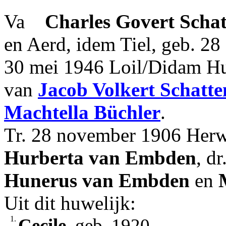
Va
Charles Govert
Schat
en Aerd, idem Tiel, geb. 28
30 mei 1946 Loil/Didam Hui
van
Jacob Volkert
Schatte
Machtella
Büchler
.
Tr. 28 november 1906 Her
Hurberta
van Embden
, d
Hunerus
van Embden
en
Uit dit huwelijk:
1.
Cecile
, geb. 1920.