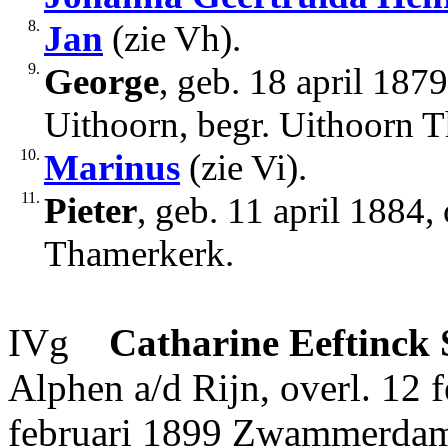
8.
Jan
(zie Vh).
9.
George
, geb. 18 april 187
Uithoorn, begr. Uithoorn 
10.
Marinus
(zie Vi).
11.
Pieter
, geb. 11 april 1884,
Thamerkerk.
IVg
Catharine
Eeftinck 
Alphen a/d Rijn, overl. 12 
februari 1899 Zwammerdam 