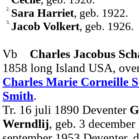
2.
Sara Harriet
, geb. 1922.
3.
Jacob Volkert
, geb. 1926.
Vb
Charles Jacobus
Sch
1858 long Island USA, over
Charles Marie Corneille
S
Smith
.
Tr. 16 juli 1890 Deventer
G
Werndlij
, geb. 3 december
september 1953 Deventer, d