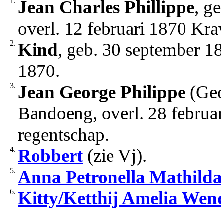
1.
Jean Charles Phillippe
, g
overl. 12 februari 1870 Kr
2.
Kind
, geb. 30 september 1
1870.
3.
Jean George Philippe
(Geo
Bandoeng, overl. 28 febru
regentschap.
4.
Robbert
(zie Vj).
5.
Anna Petronella Mathild
6.
Kitty/Ketthij Amelia Wen