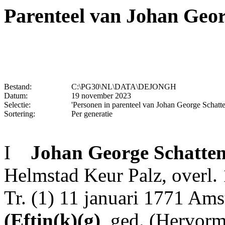
Parenteel van Johan Geo
Bestand:
C:\PG30\NL\DATA\DEJONGH
Datum:
19 november 2023
Selectie:
'Personen in parenteel van Johan George Schatte
Sortering:
Per generatie
I
Johan George
Schatte
Helmstad Keur Palz, overl.
Tr. (1) 11 januari 1771 Am
(Eftin(k)(g)
, ged. (Hervorm