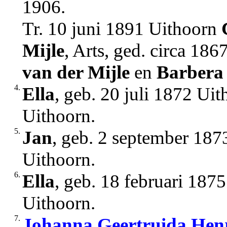
1906.
Tr. 10 juni 1891 Uithoorn
Mijle
, Arts, ged. circa 18
van der Mijle
en
Barbera
4.
Ella
, geb. 20 juli 1872 Ui
Uithoorn.
5.
Jan
, geb. 2 september 187
Uithoorn.
6.
Ella
, geb. 18 februari 187
Uithoorn.
7.
Johanna Geertruida Henr