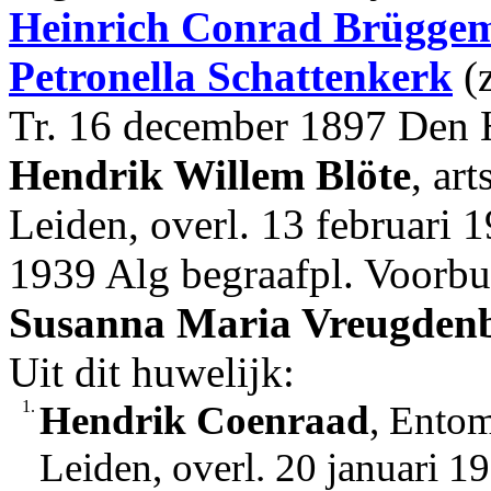
Heinrich Conrad
Brügge
Petronella
Schattenkerk
(z
Tr. 16 december 1897 Den H
Hendrik Willem
Blöte
, ar
Leiden, overl. 13 februari 
1939 Alg begraafpl. Voorbu
Susanna Maria
Vreugden
Uit dit huwelijk:
1.
Hendrik Coenraad
, Entom
Leiden, overl. 20 januari 1