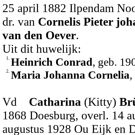
25 april 1882 Ilpendam Noo
dr. van
Cornelis Pieter jo
van den Oever
.
Uit dit huwelijk:
1.
Heinrich Conrad
, geb. 19
2.
Maria Johanna Cornelia
,
Vd
Catharina
(Kitty)
Br
1868 Doesburg, overl. 14 a
augustus 1928 Ou Eijk en D