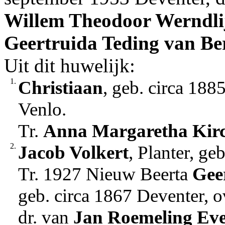
Willem Theodoor
Werndli
Geertruida
Teding van Be
Uit dit huwelijk:
1.
Christiaan
, geb. circa 188
Venlo.
Tr.
Anna Margaretha
Kir
2.
Jacob Volkert
, Planter, ge
Tr. 1927 Nieuw Beerta
Gee
geb. circa 1867 Deventer, 
dr. van
Jan
Roemeling Eve