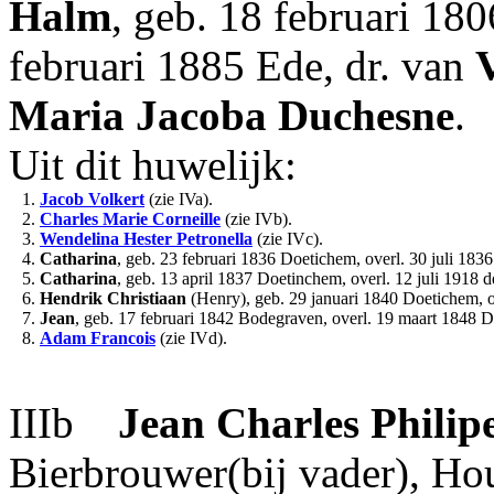
Halm
, geb. 18 februari 18
februari 1885 Ede, dr. van
Maria Jacoba
Duchesne
.
Uit dit huwelijk:
1.
Jacob Volkert
(zie IVa).
2.
Charles Marie Corneille
(zie IVb).
3.
Wendelina Hester Petronella
(zie IVc).
4.
Catharina
, geb. 23 februari 1836 Doetichem, overl. 30 juli 18
5.
Catharina
, geb. 13 april 1837 Doetinchem, overl. 12 juli 1918 
6.
Hendrik Christiaan
(Henry), geb. 29 januari 1840 Doetichem, 
7.
Jean
, geb. 17 februari 1842 Bodegraven, overl. 19 maart 1848 
8.
Adam Francois
(zie IVd).
IIIb
Jean Charles Philip
Bierbrouwer(bij vader), Ho