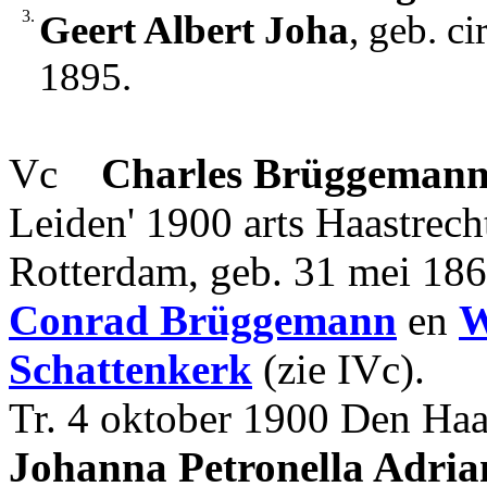
3.
Geert Albert Joha
, geb. c
1895.
Vc
Charles
Brüggeman
Leiden' 1900 arts Haastrec
Rotterdam, geb. 31 mei 18
Conrad
Brüggemann
en
W
Schattenkerk
(zie IVc).
Tr. 4 oktober 1900 Den Haa
Johanna Petronella Adri