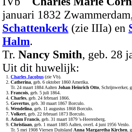
IVb
Charles Marie Corne
januari 1832 Zwammerdam,
Schattenkerk
(zie IIIa) en
Halm
.
Tr.
Nancy
Smith
, geb. 28 
Uit dit huwelijk:
1.
Charles Jacobus
(zie Vb).
2.
Catherina
, geb. 6 oktober 1860 Amerika.
Tr. 24 maart 1884 Aalten
Johan Heinrich
Otto
, Schrijnwerker, 
3.
Francois
, geb. 5 juli 1864.
4.
Charles
, geb. 24 februari 1866.
5.
Govertus
, geb. 30 maart 1867 Borculo.
6.
Wendelina
, geb. 11 augustus 1868 Borculo.
7.
Volkert
, geb. 22 februari 1873 Borculo.
8.
Adam Francis
, geb. 31 maart 1879 's-Heerenberg.
9.
Christiaan
, geb. 1 maart 1885 Aalten, overl. 4 juni 1956 Venlo.
Tr. 5 mei 1908 Viersen Duitsland
Anna Margaretha
Kirchen
, 