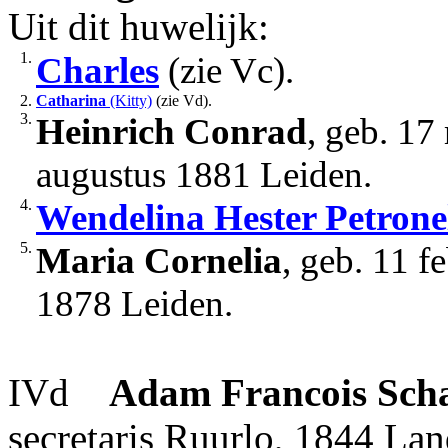
Uit dit huwelijk:
1.
Charles
(zie Vc).
2.
Catharina
(Kitty)
(zie Vd).
3.
Heinrich Conrad
, geb. 17
augustus 1881 Leiden.
4.
Wendelina Hester Petrone
5.
Maria Cornelia
, geb. 11 f
1878 Leiden.
IVd
Adam Francois
Scha
secretaris Ruurlo, 1844 Lan