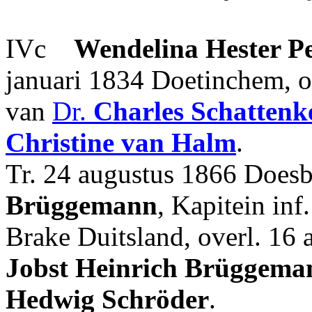
IVc
Wendelina Hester Pe
januari 1834 Doetinchem, ov
van
Dr.
Charles
Schattenk
Christine
van Halm
.
Tr. 24 augustus 1866 Does
Brüggemann
, Kapitein in
Brake Duitsland, overl. 16
Jobst Heinrich
Brüggema
Hedwig
Schröder
.