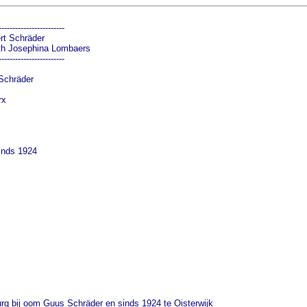
-----------------------

der                                  

h Josephina Lombaers                  

-----------------------

r                                  

                   

                               

              

                

inds 1924

rg bij oom Guus Schräder en sinds 1924 te Oisterwijk
