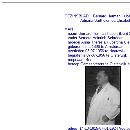
---------------------------------------------------------
GEZINSBLAD    Bernard Herman Hubert Schrä
              Adriana Bartholomea Elisabet
---------------------------------------------------------
MAN

   naam Bernard Herman Hubert (Ben) Schräde
   vader Bernard Heinrich Schräder            
   moeder Anna Theresia Hubertina Clerx      
   geboren circa 1896 te Amsterdam          
   overleden 03-07-1956 te Noordwijk        
   begrafenis 07-07-1956 te Oisterwijk

   roepnaam Ben

   beroep Gemeentearts te Oisterwijk s
   adres  14-10-1915-07-01-1924 Voorbu