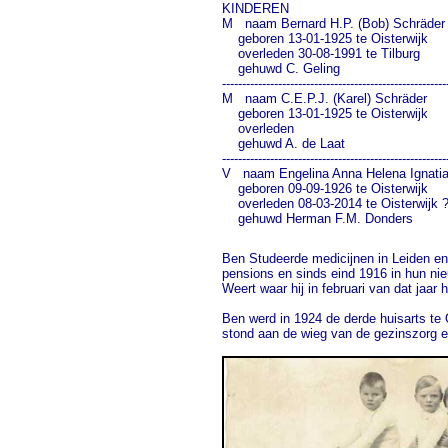
KINDEREN

M   naam Bernard H.P. (Bob) Schräder         
    geboren 13-01-1925 te Oisterwijk         
    overleden 30-08-1991 te Tilburg           
    gehuwd C. Geling

---------------------------------------------------------
M   naam C.E.P.J. (Karel) Schräder

    geboren 13-01-1925 te Oisterwijk           
    overleden	

    gehuwd A. de Laat

---------------------------------------------------------
V   naam Engelina Anna Helena Ignatia (Toet
    geboren 09-09-1926 te Oisterwijk         
    overleden 08-03-2014 te Oisterwijk ? 
    gehuwd Herman F.M. Donders

Ben Studeerde medicijnen in Leiden en 
pensions en sinds eind 1916 in hun ni
Weert waar hij in februari van dat jaa
Ben werd in 1924 de derde huisarts te O
stond aan de wieg van de gezinszorg 