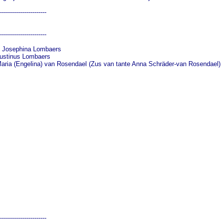
-----------------------

-----------------------

sephina Lombaers                  

nus Lombaers                      

aria (Engelina) van Rosendael (Zus van tante Anna Schräder-van Rosendael)      
            

               

-----------------------
