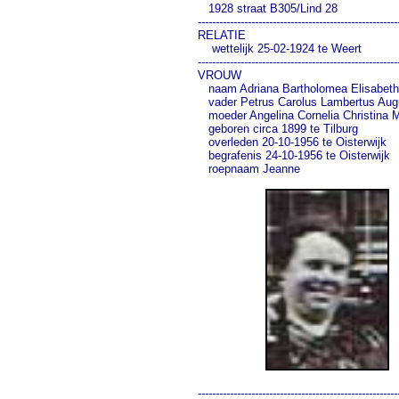
   1928 straat B305/Lind 28

---------------------------------------------------------
RELATIE

    wettelijk 25-02-1924 te Weert

---------------------------------------------------------
VROUW

   naam Adriana Bartholomea Elisabeth Jo
   vader Petrus Carolus Lambertus Augusti
   moeder Angelina Cornelia Christina M
   geboren circa 1899 te Tilburg              
   overleden 20-10-1956 te Oisterwijk        
   begrafenis 24-10-1956 te Oisterwijk

   roepnaam Jeanne

---------------------------------------------------------