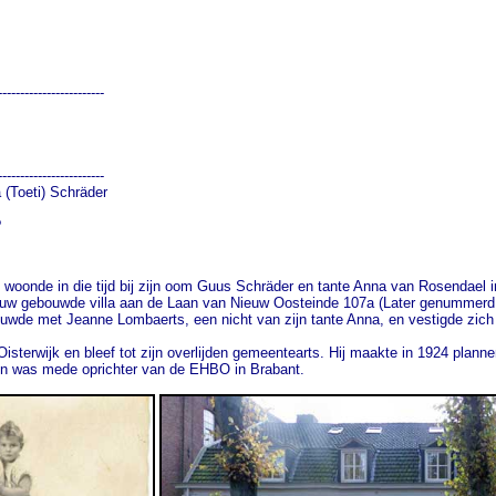
                                   

              

               

-----------------------

                          

-----------------------

i) Schräder                            

              

   

woonde in die tijd bij zijn oom Guus Schräder en tante Anna van Rosendael i
euw gebouwde villa aan de Laan van Nieuw Oosteinde 107a (Later genummerd 1
r huwde met Jeanne Lombaerts, een nicht van zijn tante Anna, en vestigde zich
isterwijk en bleef tot zijn overlijden gemeentearts. Hij maakte in 1924 plann
en was mede oprichter van de EHBO in Brabant.