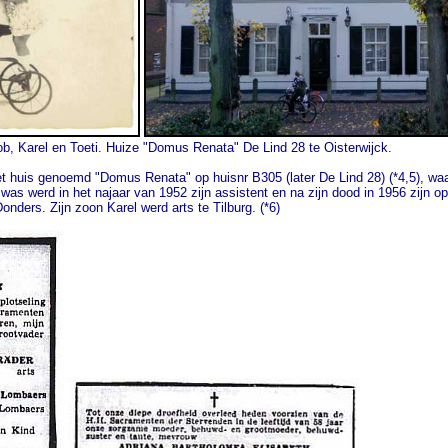
b, Karel en Toeti. Huize "Domus Renata" De Lind 28 te Oisterwijck.
huis genoemd "Domus Renata" op huisnr B305 (later De Lind 28) (*4,5), waar 
as werd in het najaar van 1952 zijn assistent en na zijn dood in 1956 zijn opvo
ders. Zijn zoon Karel werd arts te Tilburg. (*6)